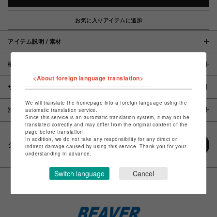
お気に入りアイテムに追加
アイテム説明 / 素材
概要
<About foreign language translation>
サイズ
We will translate the homepage into a foreign language using the
注意事項
automatic translation service.
Since this service is an automatic translation system, it may not be
translated correctly and may differ from the original content of the
page before translation.
In addition, we do not take any responsibility for any direct or
シェアする
indirect damage caused by using this service. Thank you for your
understanding in advance.
Switch language
Cancel