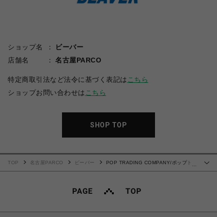
ショップ名
ビーバー
店舗名
名古屋PARCO
特定商取引法など法令に基づく表記は
こちら
ショップお問い合わせは
こちら
SHOP TOP
TOP
名古屋PARCO
ビーバー
POP TRADING COMPANY/ポップトレ
…
ーディングカンパニー/Striped Logo Rugby Polo Sweat