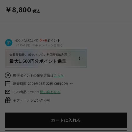
￥8,800
税込
ポケパル払いで
0
〜
0
ポイント
（1P=1円）※キャンペーン分除く
会員登録後、ポケパル払い初回登録&利用で
最大1,500円分ポイント進呈
獲得ポイントの確認方法は
こちら
販売期間 2024年03月22日 00時00分 〜
この商品について
問い合わせる
ギフト：ラッピング不可
カートに入れる