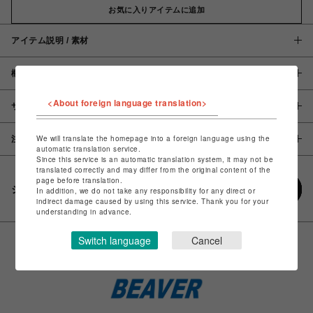
お気に入りアイテムに追加
アイテム説明 / 素材
概要
<About foreign language translation>
サイズ
We will translate the homepage into a foreign language using the
注意事項
automatic translation service.
Since this service is an automatic translation system, it may not be
translated correctly and may differ from the original content of the
page before translation.
シェアする
In addition, we do not take any responsibility for any direct or
indirect damage caused by using this service. Thank you for your
understanding in advance.
Switch language
Cancel