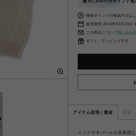
最大1,500円分ポイント進
獲得ポイントの確認方法は
販売期間 2024年03月23日 
この商品について
問い合わ
ギフト：ラッピング不可
アイテム説明 / 素材
概要
インドやネパールを原産国とし