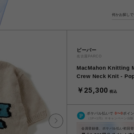
ビーバー
名古屋PARCO
MacMahon Knitti
Crew Neck Knit - Po
￥25,300
税込
ポケパル払いで
0
〜
0
ポイ
（1P=1円）※キャンペーン分除
会員登録後、ポケパル払い初回登