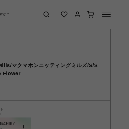
ng Mills/マクマホンニッティングミルズ/S/S
p Flower
ント
く
録&利用で