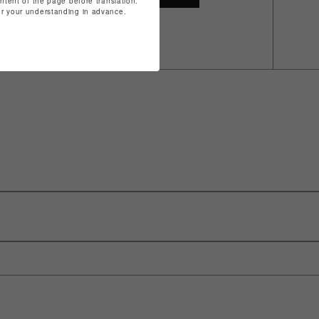
ontent of the page before translation.
for your understanding in advance.