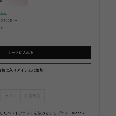
呈
こちら
00時00分 〜
せる
カートに入れる
お気に入りアイテムに追加
サイズ
注意事項
たハンドクラフトを強みとするブランドniche./ニ