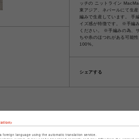
ッチの ニットライン MacMaho
東アジア、ネパールにて生産
編みで生産しています。 手
イズ感が特徴です。 ※手編
ください。 ※手編みの為、
ちや糸のほつれがある可能性
100%。
シェアする
ショップ名
ビーバー
lation>
店舗名
名古屋PARCO
a foreign language using the automatic translation service.