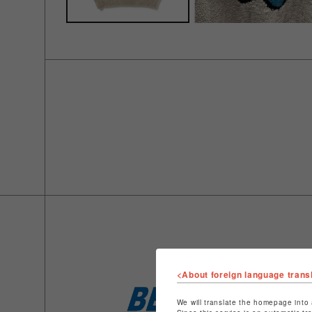
<About foreign language trans
We will translate the homepage into 