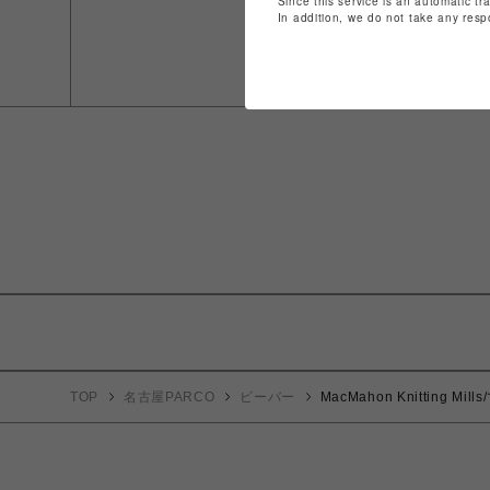
Since this service is an automatic tr
In addition, we do not take any resp
TOP
名古屋PARCO
ビーバー
MacMahon Knitting Mi