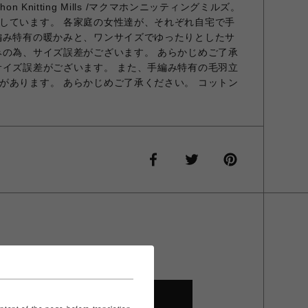
n Knitting Mills /マクマホンニッティングミルズ。
しています。 各家庭の女性達が、それぞれ自宅で手
編み特有の暖かみと、ワンサイズでゆったりとしたサ
みの為、サイズ誤差がございます。 あらかじめご了承
サイズ誤差がございます。 また、手編み特有の毛羽立
があります。 あらかじめご了承ください。 コットン
SHOP TOP