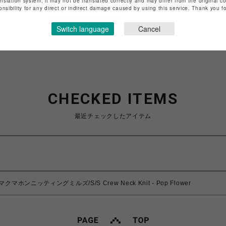
anslation system, it may not be translated correctly and may differ from the original c
特定商取引法など法令に基づく表記は
こちら
onsibility for any direct or indirect damage caused by using this service. Thank you 
ショップお問い合わせは
こちら
Switch language
Cancel
CHECKED ITEMS
最近チェックしたアイテム
lls/マクマホンニッティングミルズ/S/S Crew Neck Knit - Pop Flower