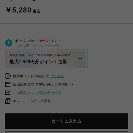
￥5,280
税込
ポケパル払いで
0
〜
0
ポイント
（1P=1円）※キャンペーン分除く
会員登録後、ポケパル払い初回登録&利用で
最大1,500円分ポイント進呈
獲得ポイントの確認方法は
こちら
販売期間 2024年03月24日 00時00分 〜
この商品について
問い合わせる
ギフト：ラッピング不可
カートに入れる