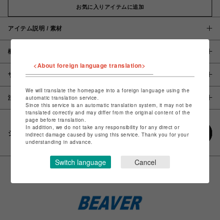
お気に入りアイテムに追加
アイテム説明 / 素材
概要
<About foreign language translation>
サイズ
We will translate the homepage into a foreign language using the
注意事項
automatic translation service.
Since this service is an automatic translation system, it may not be
translated correctly and may differ from the original content of the
page before translation.
In addition, we do not take any responsibility for any direct or
シェアする
indirect damage caused by using this service. Thank you for your
understanding in advance.
Switch language
Cancel