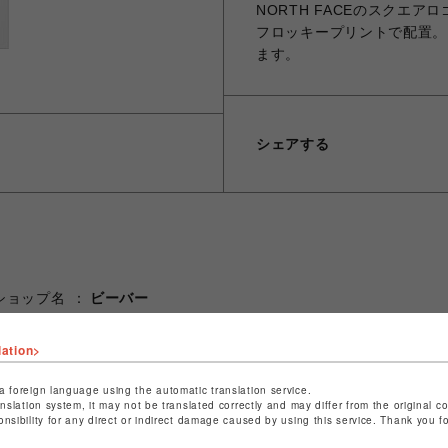
NORTH FACEのスクエ
フロッキープリントで配置。
ます。
シェアする
ショップ名
ビーバー
店舗名
名古屋PARCO
lation>
特定商取引法など法令に基づく表記は
こちら
a foreign language using the automatic translation service.
ショップお問い合わせは
こちら
anslation system, it may not be translated correctly and may differ from the original c
onsibility for any direct or indirect damage caused by using this service. Thank you 