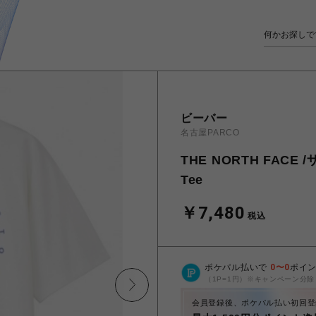
ビーバー
名古屋PARCO
THE NORTH FACE 
Tee
￥7,480
税込
ポケパル払いで
0
〜
0
ポイ
（1P=1円）※キャンペーン分除
会員登録後、ポケパル払い初回登