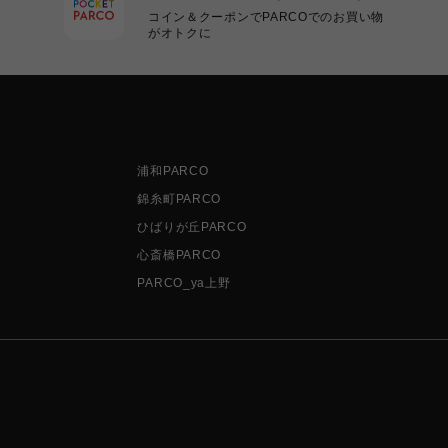
コイン＆クーポンでPARCOでのお買い物
がオトクに
浦和PARCO
錦糸町PARCO
ひばりが丘PARCO
心斎橋PARCO
PARCO_ya上野