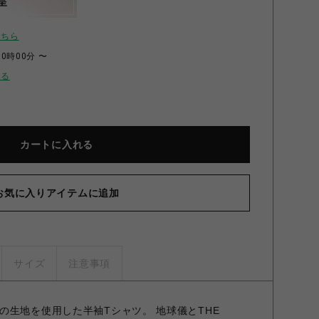
呈
こちら
00時00分 〜
せる
カートに入れる
お気に入りアイテムに追加
サイズ
注意事項
の生地を使用した半袖Tシャツ。 地球儀とTHE