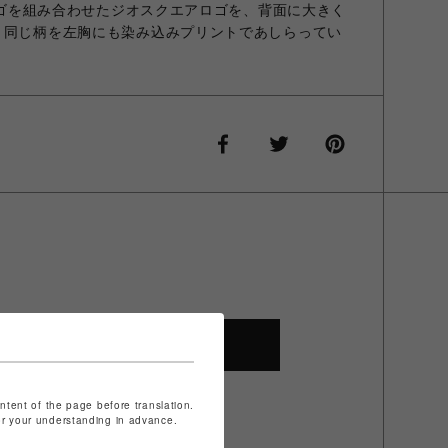
アロゴを組み合わせたジオスクエアロゴを、背面に大きく
 同じ柄を左胸にも染み込みプリントであしらってい
SHOP TOP
ontent of the page before translation.
for your understanding in advance.