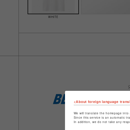
WHITE
<About foreign language trans
We will translate the homepage into 
Since this service is an automatic tr
In addition, we do not take any resp