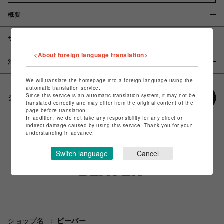
概要
サイズ
<About foreign language translation>
注意事項
We will translate the homepage into a foreign language using the
automatic translation service.
Since this service is an automatic translation system, it may not be
シェアする
translated correctly and may differ from the original content of the
page before translation.
In addition, we do not take any responsibility for any direct or
indirect damage caused by using this service. Thank you for your
understanding in advance.
Switch language
Cancel
ショップ名
ビーバー