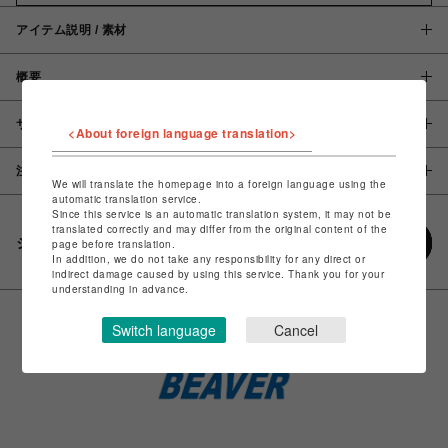
アイテム説明 / 素材
概要
サイズ
<About foreign language translation>
注意事項
We will translate the homepage into a foreign language using the
automatic translation service.
Since this service is an automatic translation system, it may not be
translated correctly and may differ from the original content of the
シェアする
page before translation.
In addition, we do not take any responsibility for any direct or
indirect damage caused by using this service. Thank you for your
understanding in advance.
Switch language
Cancel