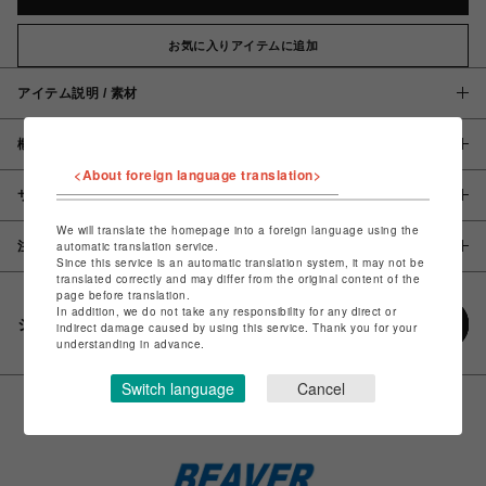
お気に入りアイテムに追加
アイテム説明 / 素材
概要
<About foreign language translation>
サイズ
We will translate the homepage into a foreign language using the
注意事項
automatic translation service.
Since this service is an automatic translation system, it may not be
translated correctly and may differ from the original content of the
page before translation.
In addition, we do not take any responsibility for any direct or
シェアする
indirect damage caused by using this service. Thank you for your
understanding in advance.
Switch language
Cancel