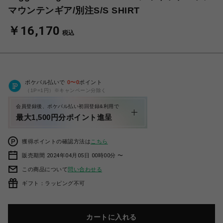
マウンテンギア/別注S/S SHIRT
￥16,170
税込
ポケパル払いで
0
〜
0
ポイント
（1P=1円）※キャンペーン分除く
会員登録後、ポケパル払い初回登録&利用で
最大1,500円分ポイント進呈
獲得ポイントの確認方法は
こちら
販売期間 2024年04月05日 00時00分 〜
この商品について
問い合わせる
ギフト：ラッピング不可
カートに入れる