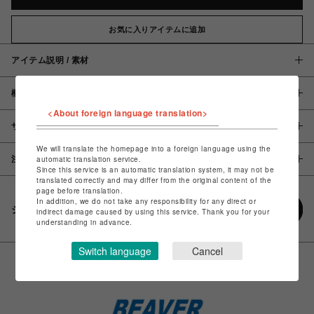
お気に入りアイテムに追加
アイテム説明 / 素材
概要
<About foreign language translation>
サイズ
We will translate the homepage into a foreign language using the
注意事項
automatic translation service.
Since this service is an automatic translation system, it may not be
translated correctly and may differ from the original content of the
page before translation.
In addition, we do not take any responsibility for any direct or
シェアする
indirect damage caused by using this service. Thank you for your
understanding in advance.
Switch language
Cancel