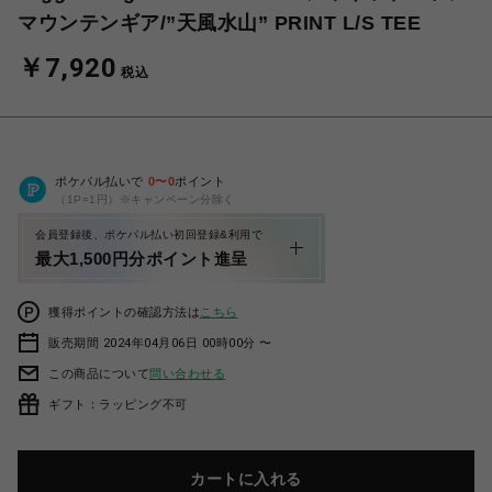
マウンテンギア/”天風水山” PRINT L/S TEE
￥7,920
税込
ポケパル払いで
0
〜
0
ポイント
（1P=1円）※キャンペーン分除く
会員登録後、ポケパル払い初回登録&利用で
最大1,500円分ポイント進呈
獲得ポイントの確認方法は
こちら
販売期間 2024年04月06日 00時00分 〜
この商品について
問い合わせる
ギフト：ラッピング不可
カートに入れる