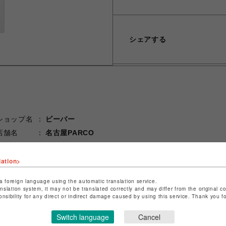
シェアする
ショップ名
ビーバー
店舗名
名古屋PARCO
特定商取引法など法令に基づく表記は
こちら
lation>
ショップお問い合わせは
こちら
a foreign language using the automatic translation service.
anslation system, it may not be translated correctly and may differ from the original c
onsibility for any direct or indirect damage caused by using this service. Thank you 
Switch language
Cancel