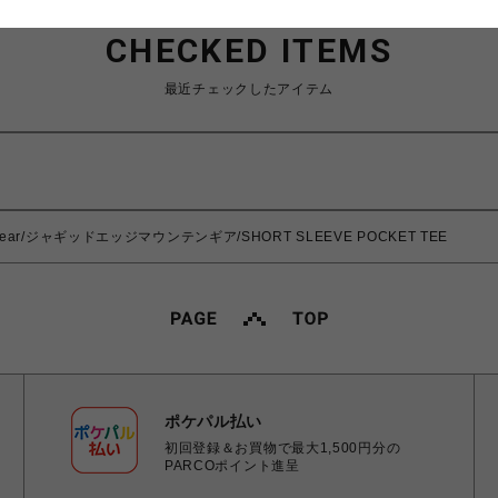
CHECKED ITEMS
最近チェックしたアイテム
in Gear/ジャギッドエッジマウンテンギア/SHORT SLEEVE POCKET TEE
ポケパル払い
初回登録＆お買物で最大1,500円分の
PARCOポイント進呈