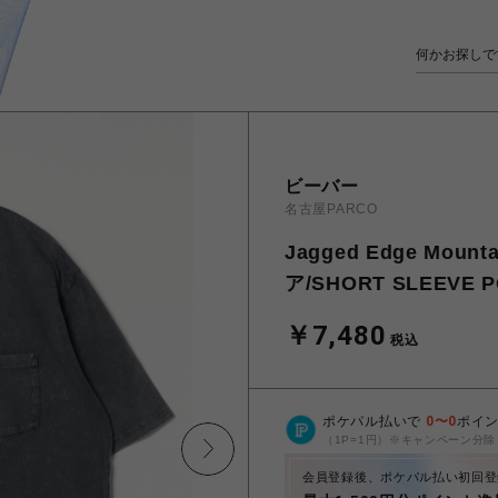
ビーバー
名古屋PARCO
Jagged Edge Mo
ア/SHORT SLEEVE P
￥7,480
税込
ポケパル払いで
0
〜
0
ポイ
（1P=1円）※キャンペーン分除
会員登録後、ポケパル払い初回登