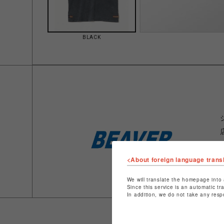
BLACK
<About foreign language trans
We will translate the homepage into 
Since this service is an automatic tr
In addition, we do not take any resp