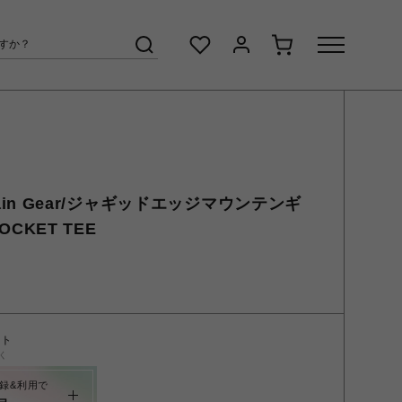
untain Gear/ジャギッドエッジマウンテンギ
OCKET TEE
ント
く
録&利用で