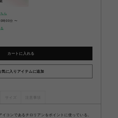
呈
こちら
00時00分 〜
せる
カートに入れる
お気に入りアイテムに追加
Jag
サイズ
注意事項
アイコンであるチロリアンをポイントに使っている。