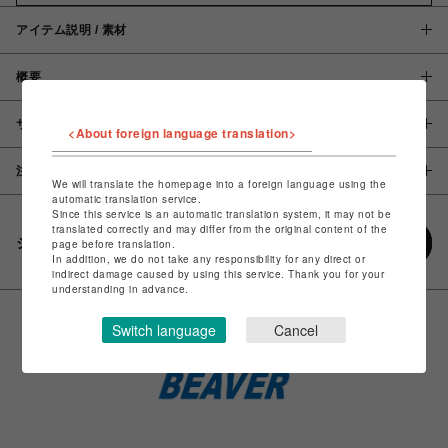
アイテム説明 / 素材
概要
サイズ
<About foreign language translation>
注意事項
We will translate the homepage into a foreign language using the
automatic translation service.
Since this service is an automatic translation system, it may not be
translated correctly and may differ from the original content of the
シェアする
page before translation.
In addition, we do not take any responsibility for any direct or
indirect damage caused by using this service. Thank you for your
understanding in advance.
Switch language
Cancel