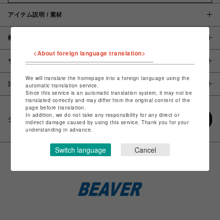
アイテム説明 / 素材
概要
<About foreign language translation>
サイズ
We will translate the homepage into a foreign language using the
注意事項
automatic translation service.
Since this service is an automatic translation system, it may not be
translated correctly and may differ from the original content of the
page before translation.
In addition, we do not take any responsibility for any direct or
シェアする
indirect damage caused by using this service. Thank you for your
understanding in advance.
Switch language
Cancel