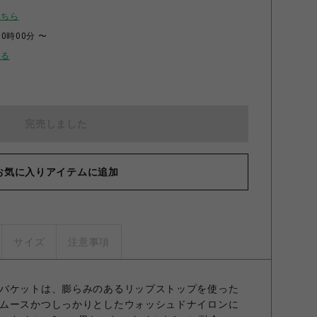
こちら
00時00分 〜
せる
完売しました
お気に入りアイテムに追加
サイズ
注意事項
バケットは、膨らみのあるリップストップを使った
ムースかつしっかりとしたウォッシュドナイロンに