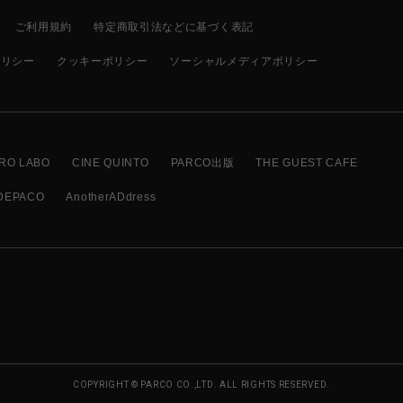
ご利用規約
特定商取引法などに基づく表記
ポリシー
クッキーポリシー
ソーシャルメディアポリシー
RO LABO
CINE QUINTO
PARCO出版
THE GUEST CAFE
DEPACO
AnotherADdress
COPYRIGHT © PARCO CO.,LTD. ALL RIGHTS RESERVED.