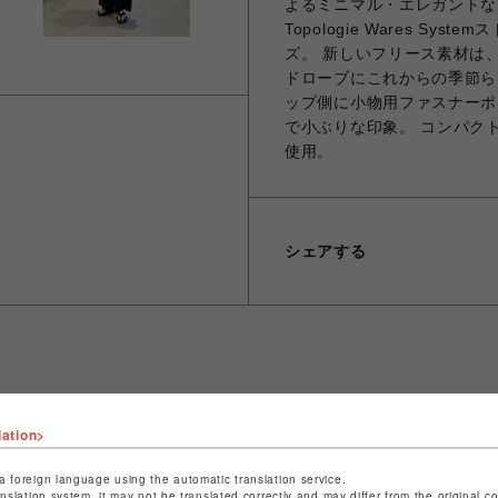
よるミニマル・エレガントな
Topologie Wares 
ズ。 新しいフリース素材は
ドローブにこれからの季節ら
ップ側に小物用ファスナーポ
で小ぶりな印象。 コンパク
使用。
シェアする
ショップ名
ビーバー
lation>
店舗名
名古屋PARCO
a foreign language using the automatic translation service.
特定商取引法など法令に基づく表記は
こちら
anslation system, it may not be translated correctly and may differ from the original c