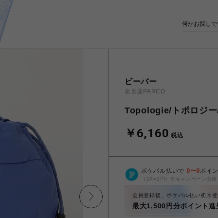
ビーバー
名古屋PARCO
Topologie/トポロジー
￥6,160
税込
ポケパル払いで
0
〜
0
ポイ
（1P=1円）※キャンペーン分除
会員登録後、ポケパル払い初回登
最大1,500円分ポイント進