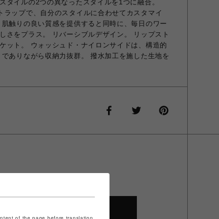
スタイルの2つの異なったスタイルを1つに融合。
Systemストラップで、自分のスタイルに合わせてカスタマイ
、肌触りの良い質感を提供すると同時に、毎日のワー
しさをプラス。 リバーシブルデザイン。 リップスト
ケット。 ウォッシュド・ナイロンサイドは、構造的
トでありながら収納力抜群。 撥水加工を施した生地を
SHOP TOP
ontent of the page before translation.