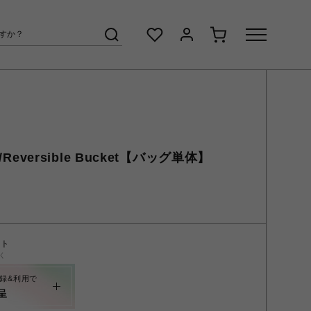
/Reversible Bucket【バッグ単体】
ント
く
録&利用で
呈