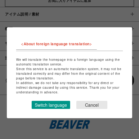
お気に入りアイテムに追加
アイテム説明 / 素材
概要
<About foreign language translation>
サイズ
注意事項
We will translate the homepage into a foreign language using the
automatic translation service.
Since this service is an automatic translation system, it may not be
translated correctly and may differ from the original content of the
page before translation.
シェアする
In addition, we do not take any responsibility for any direct or
indirect damage caused by using this service. Thank you for your
understanding in advance.
Switch language
Cancel