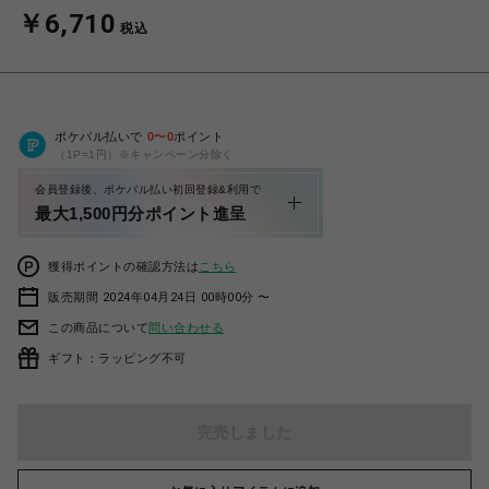
￥6,710
税込
ポケパル払いで
0
〜
0
ポイント
（1P=1円）※キャンペーン分除く
会員登録後、ポケパル払い初回登録&利用で
最大1,500円分ポイント進呈
獲得ポイントの確認方法は
こちら
販売期間 2024年04月24日 00時00分 〜
この商品について
問い合わせる
ギフト：ラッピング不可
完売しました