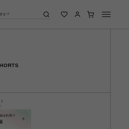
SHORTS
ント
く
録&利用で
呈