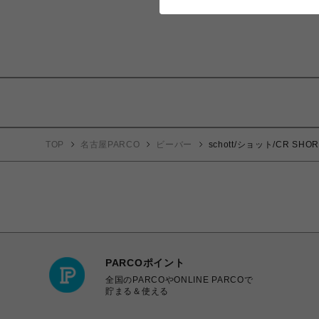
TOP
名古屋PARCO
ビーバー
schott/ショット/CR SHOR
PARCOポイント
全国のPARCOやONLINE PARCOで
貯まる＆使える