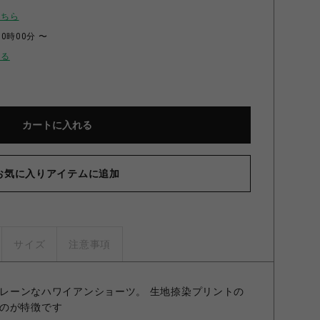
こちら
00時00分 〜
せる
カートに入れる
お気に入りアイテムに追加
サイズ
注意事項
るプレーンなハワイアンショーツ。 生地捺染プリントの
のが特徴です