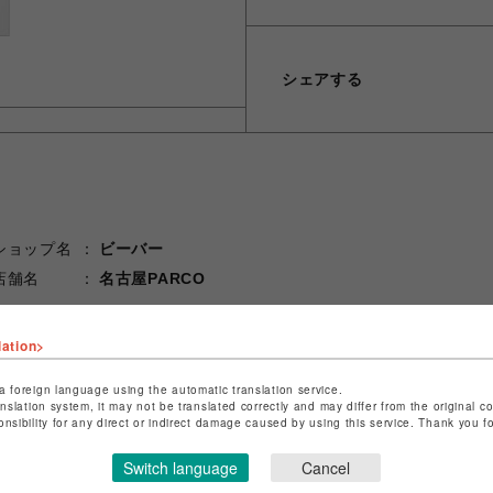
シェアする
ショップ名
ビーバー
店舗名
名古屋PARCO
特定商取引法など法令に基づく表記は
こちら
lation>
ショップお問い合わせは
こちら
a foreign language using the automatic translation service.
anslation system, it may not be translated correctly and may differ from the original c
onsibility for any direct or indirect damage caused by using this service. Thank you 
Switch language
Cancel