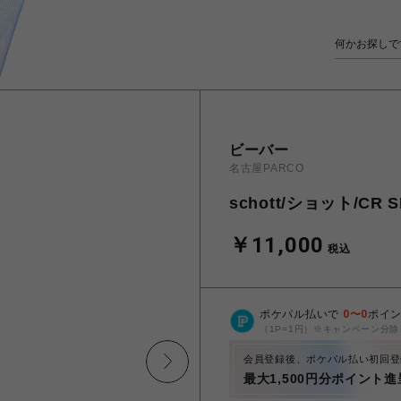
ビーバー
名古屋PARCO
schott/ショット/CR 
￥11,000
税込
ポケパル払いで
0
〜
0
ポイ
（1P=1円）※キャンペーン分除
会員登録後、ポケパル払い初回登
最大1,500円分ポイント進