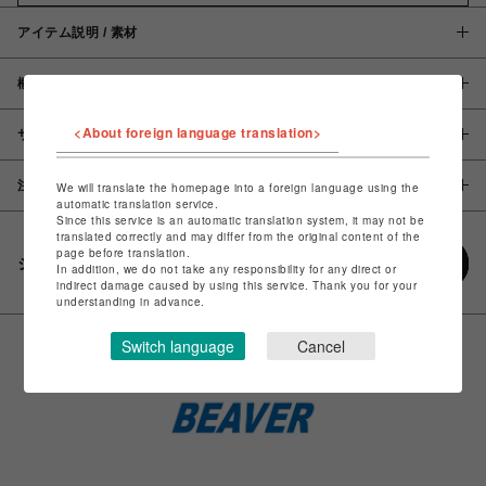
アイテム説明 / 素材
概要
<About foreign language translation>
サイズ
注意事項
We will translate the homepage into a foreign language using the
automatic translation service.
Since this service is an automatic translation system, it may not be
translated correctly and may differ from the original content of the
page before translation.
シェアする
In addition, we do not take any responsibility for any direct or
indirect damage caused by using this service. Thank you for your
understanding in advance.
Switch language
Cancel