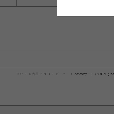
TOP
名古屋PARCO
ビーバー
oofos/ウーフォス/Oorigina