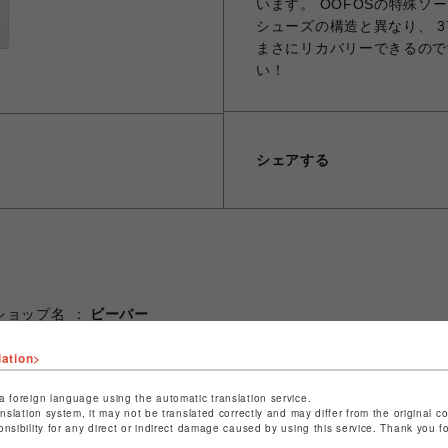
います。 OOFOSの特殊ソ
シューズの構造と異なり、 
まさにリカバリーできるので
い！
シェアする
ショップ名
ビーバー
店舗名
名古屋PARCO
lation>
特定商取引法など法令に基づく表記は
こちら
a foreign language using the automatic translation service.
ショップお問い合わせは
こちら
anslation system, it may not be translated correctly and may differ from the original c
onsibility for any direct or indirect damage caused by using this service. Thank you 