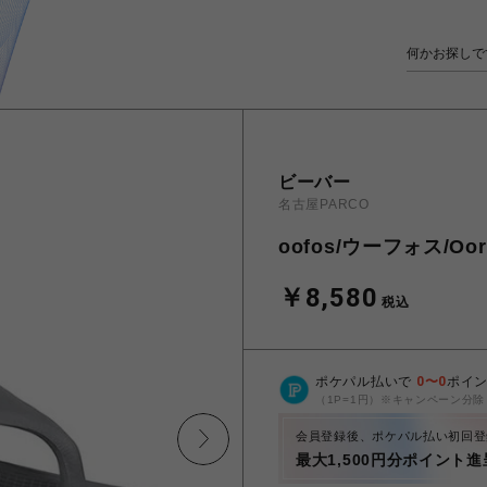
ビーバー
名古屋PARCO
oofos/ウーフォス/Oori
￥8,580
税込
ポケパル払いで
0
〜
0
ポイ
（1P=1円）※キャンペーン分除
会員登録後、ポケパル払い初回登
最大1,500円分ポイント進