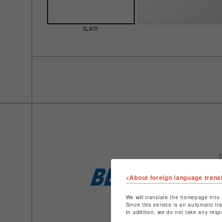
SLATE
<About foreign language trans
We will translate the homepage into 
Since this service is an automatic tr
In addition, we do not take any resp