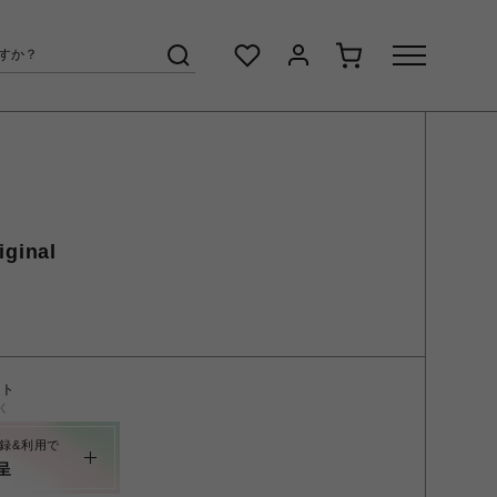
ginal
ント
く
録&利用で
呈