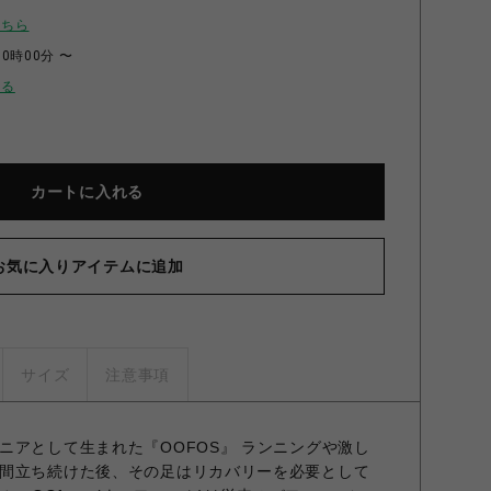
こちら
00時00分 〜
せる
カートに入れる
お気に入りアイテムに追加
サイズ
注意事項
ニアとして生まれた『OOFOS』 ランニングや激し
間立ち続けた後、その足はリカバリーを必要として