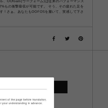
ール、OOfoam(ウーフォーム)は従来のパフォーマンス
37%もの衝撃吸収が可能です。 そう、その疲れた足を
す！さぁ、あなたもOOFOSを履いて、実感して下さ
SHOP TOP
ontent of the page before translation.
for your understanding in advance.