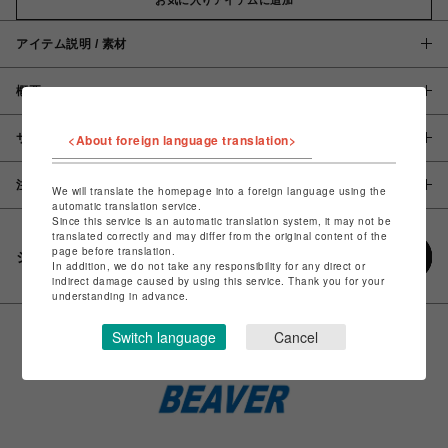
アイテム説明 / 素材
概要
サイズ
<About foreign language translation>
注意事項
We will translate the homepage into a foreign language using the
automatic translation service.
Since this service is an automatic translation system, it may not be
translated correctly and may differ from the original content of the
page before translation.
シェアする
In addition, we do not take any responsibility for any direct or
indirect damage caused by using this service. Thank you for your
understanding in advance.
Switch language
Cancel