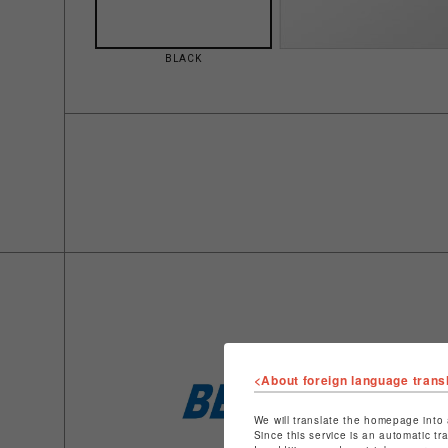
BLACK
<About foreign language trans
We will translate the homepage into 
Since this service is an automatic tr