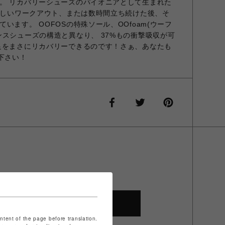
。 リカバリーシューズのパイオニアとして生まれた
や激しいワークアウト、または数時間立ち続けた後、そ
います。 OOFOSの特殊ソール、OOfoam(ウーフ
ンスシューズの構造と異なり、 37%もの衝撃吸収が可
足をまさにリカバリーできるのです！さぁ、あなたも
下さい！
SHOP TOP
ontent of the page before translation.