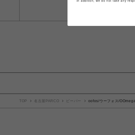
In addition, we do not take any resp
TOP
名古屋PARCO
ビーバー
oofos/ウーフォス/OOmega