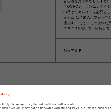
き心地を是非体感して下さい
「OOFOS」 ランニング
の足はリカバリーを必要として
ォーム)は従来のパフォーマ
能です。 そう、その疲れた
OOFOSを履いて、実感して
シェアする
ショップ名
ビーバー
lation>
店舗名
名古屋PARCO
a foreign language using the automatic translation service.
特定商取引法など法令に基づく表記は
こちら
anslation system, it may not be translated correctly and may differ from the original c