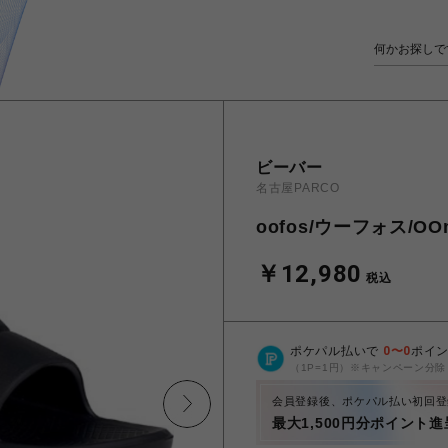
ビーバー
名古屋PARCO
oofos/ウーフォス/OOm
￥12,980
税込
ポケパル払いで
0
〜
0
ポイ
（1P=1円）※キャンペーン分除
会員登録後、ポケパル払い初回登
最大1,500円分ポイント進