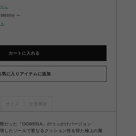
こちら
00時00分 〜
せる
カートに入れる
お気に入りアイテムに追加
サイズ
注意事項
態だった『OOMEGA』のつっかけバージョン
みの増したソールで更なるクッション性を得た極上の履