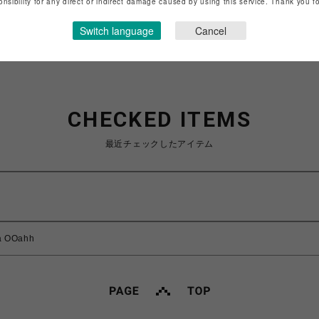
onsibility for any direct or indirect damage caused by using this service. Thank you 
ショップお問い合わせは
こちら
Switch language
Cancel
CHECKED ITEMS
最近チェックしたアイテム
 OOahh