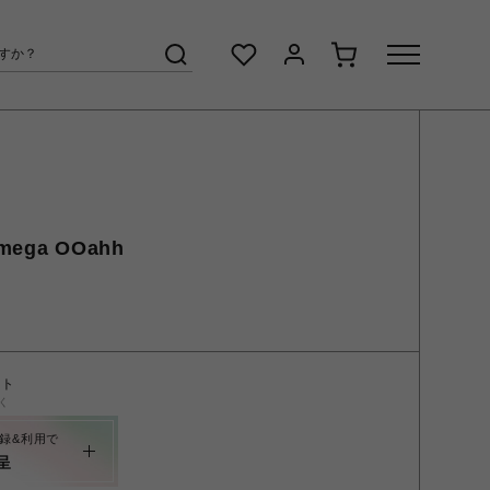
ega OOahh
ント
く
録&利用で
呈