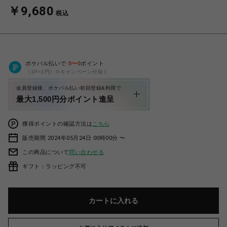
￥9,680
税込
ポケパル払いで
0
〜
0
ポイント
（1P=1円）※キャンペーン分除く
会員登録後、ポケパル払い初回登録&利用で
最大1,500円分ポイント進呈
獲得ポイントの確認方法は
こちら
販売期間 2024年05月24日 00時00分 〜
この商品について
問い合わせる
ギフト：ラッピング不可
カートに入れる