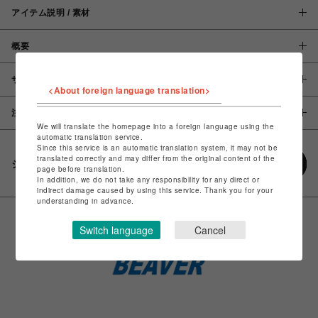
アイテム説明 / 素材
概要
サイズ
<About foreign language translation>
注意事項
We will translate the homepage into a foreign language using the
automatic translation service.
Since this service is an automatic translation system, it may not be
translated correctly and may differ from the original content of the
シェアする
page before translation.
In addition, we do not take any responsibility for any direct or
indirect damage caused by using this service. Thank you for your
understanding in advance.
Switch language
Cancel