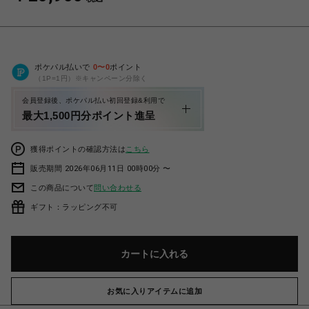
ポケパル払いで
0
〜
0
ポイント
（1P=1円）※キャンペーン分除く
会員登録後、ポケパル払い初回登録&利用で
最大1,500円分ポイント進呈
獲得ポイントの確認方法は
こちら
販売期間 2026年06月11日 00時00分 〜
この商品について
問い合わせる
ギフト：ラッピング不可
カートに入れる
お気に入りアイテムに追加