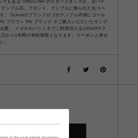
イコンでもある”ONESTAR”のスタースタッズが、左バチ
りテンプル芯、フロント、テンプルに飾られた丸リベ
。 Schottのブランドロゴがテンプル内側にゴール
9% ブラウン 9% ブラック ※ご購入いただいたサング
る際、 メガネのパリミキでご利用頂ける10%OFFク
入日から1年間の有効期限となります。クーポンと併せ
い。
SHOP TOP
ontent of the page before translation.