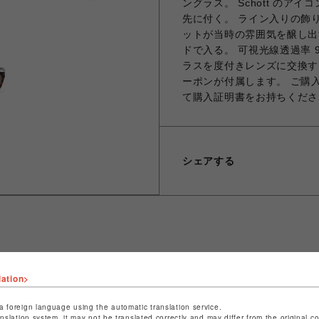
ングラス。 Schott のア
先に付く。 ライン入りの飾
ットが当時の雰囲気を醸し出す
ドで入る。 可視光線透過率 
ラスを度付きレンズに交換す
ーポンが付属します。 ご購
て購入証明書をお持ちくださ
シェアする
ショップ名
ビーバー
lation>
店舗名
名古屋PARCO
a foreign language using the automatic translation service.
anslation system, it may not be translated correctly and may differ from the original c
特定商取引法など法令に基づく表記は
こちら