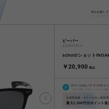
ビーバー
名古屋PARCO
schott/ショット/N
￥20,900
税込
ポケパル払いで
0
〜
0
ポイ
（1P=1円）※キャンペーン分除
会員登録後、ポケパル払い初回登
最大1,500円分ポイント進