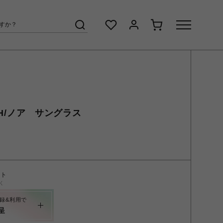
OAH/ノア サングラス
ント
く
録&利用で
呈