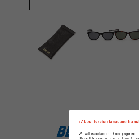
<About foreign language trans
We will translate the homepage into 
Since this service is an automatic tr