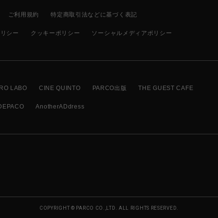
ご利用規約
特定商取引法などに基づく表記
ポリシー
クッキーポリシー
ソーシャルメディアポリシー
RO LABO
CINE QUINTO
PARCO出版
THE GUEST CAFE
DEPACO
AnotherADdress
COPYRIGHT © PARCO CO.,LTD. ALL RIGHTS RESERVED.