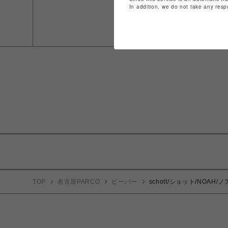
In addition, we do not take any resp
TOP
名古屋PARCO
ビーバー
schott/ショット/NOAH