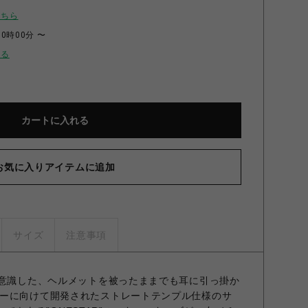
こちら
00時00分 〜
せる
カートに入れる
お気に入りアイテムに追加
サイズ
注意事項
く意識した、ヘルメットを被ったままでも耳に引っ掛か
ーに向けて開発されたストレートテンプル仕様のサ