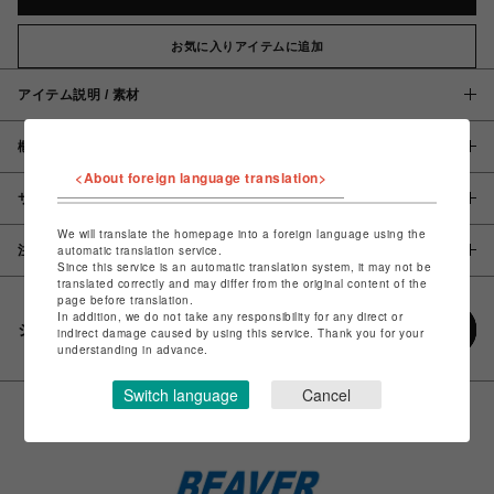
お気に入りアイテムに追加
アイテム説明 / 素材
概要
<About foreign language translation>
サイズ
We will translate the homepage into a foreign language using the
注意事項
automatic translation service.
Since this service is an automatic translation system, it may not be
translated correctly and may differ from the original content of the
page before translation.
In addition, we do not take any responsibility for any direct or
シェアする
indirect damage caused by using this service. Thank you for your
understanding in advance.
Switch language
Cancel