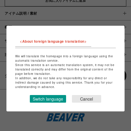
お気に入りアイテムに追加
アイテム説明 / 素材
概要
<About foreign language translation>
サイズ
注意事項
We will translate the homepage into a foreign language using the
automatic translation service.
Since this service is an automatic translation system, it may not be
translated correctly and may differ from the original content of the
page before translation.
シェアする
In addition, we do not take any responsibility for any direct or
indirect damage caused by using this service. Thank you for your
understanding in advance.
Switch language
Cancel