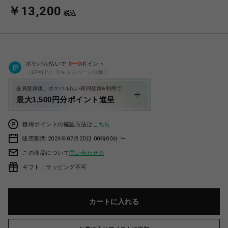
￥13,200
税込
ポケパル払いで
0
〜
0
ポイント
（1P=1円）※キャンペーン分除く
会員登録後、ポケパル払い初回登録&利用で
最大1,500円分ポイント進呈
獲得ポイントの確認方法は
こちら
販売期間 2024年07月20日 00時00分 〜
この商品について
問い合わせる
ギフト：ラッピング不可
カートに入れる