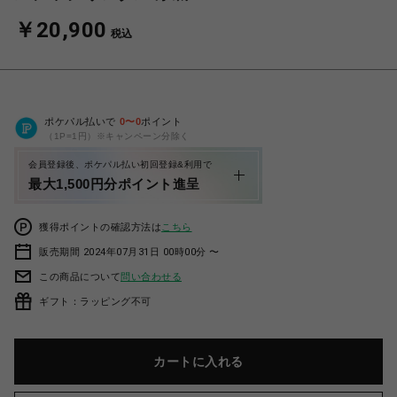
￥20,900
税込
ポケパル払いで
0
〜
0
ポイント
（1P=1円）※キャンペーン分除く
会員登録後、ポケパル払い初回登録&利用で
最大1,500円分ポイント進呈
獲得ポイントの確認方法は
こちら
販売期間 2024年07月31日 00時00分 〜
この商品について
問い合わせる
ギフト：ラッピング不可
カートに入れる