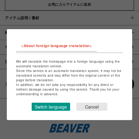
お気に入りアイテムに追加
アイテム説明 / 素材
概要
<About foreign language translation>
サイズ
We will translate the homepage into a foreign language using the
注意事項
automatic translation service.
Since this service is an automatic translation system, it may not be
translated correctly and may differ from the original content of the
page before translation.
シェアする
In addition, we do not take any responsibility for any direct or
indirect damage caused by using this service. Thank you for your
understanding in advance.
Switch language
Cancel