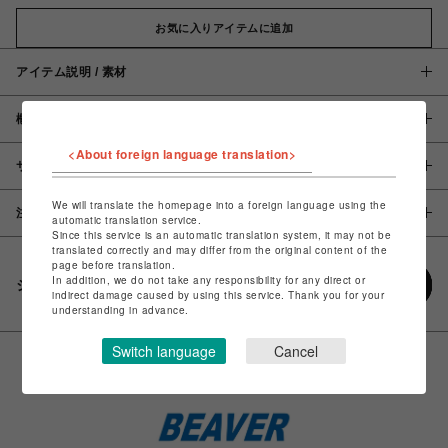
お気に入りアイテムに追加
アイテム説明 / 素材
概要
<About foreign language translation>
サイズ
We will translate the homepage into a foreign language using the
注意事項
automatic translation service.
Since this service is an automatic translation system, it may not be
translated correctly and may differ from the original content of the
page before translation.
In addition, we do not take any responsibility for any direct or
シェアする
indirect damage caused by using this service. Thank you for your
understanding in advance.
Switch language
Cancel