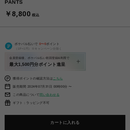
PANTS
￥8,800
税込
ポケパル払いで
0
〜
0
ポイント
（1P=1円）※キャンペーン分除く
会員登録後、ポケパル払い初回登録&利用で
最大1,500円分ポイント進呈
獲得ポイントの確認方法は
こちら
販売期間 2024年07月31日 00時00分 〜
この商品について
問い合わせる
ギフト：ラッピング不可
カートに入れる