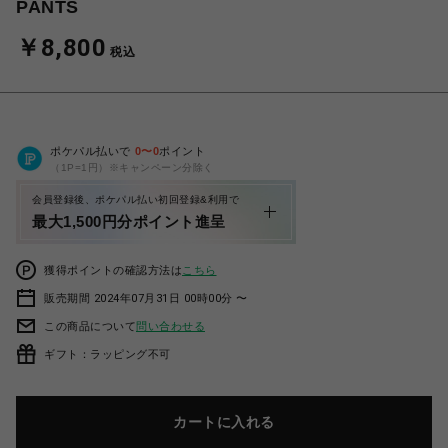
PANTS
￥8,800
税込
ポケパル払いで
0
〜
0
ポイント
（1P=1円）※キャンペーン分除く
会員登録後、ポケパル払い初回登録&利用で
最大1,500円分ポイント進呈
獲得ポイントの確認方法は
こちら
販売期間 2024年07月31日 00時00分 〜
この商品について
問い合わせる
ギフト：ラッピング不可
カートに入れる