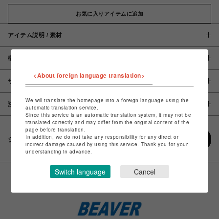
お気に入りアイテムに追加
アイテム説明 / 素材
概要
<About foreign language translation>
サイズ
We will translate the homepage into a foreign language using the
注意事項
automatic translation service.
Since this service is an automatic translation system, it may not be
translated correctly and may differ from the original content of the
page before translation.
In addition, we do not take any responsibility for any direct or
シェアする
indirect damage caused by using this service. Thank you for your
understanding in advance.
Switch language
Cancel