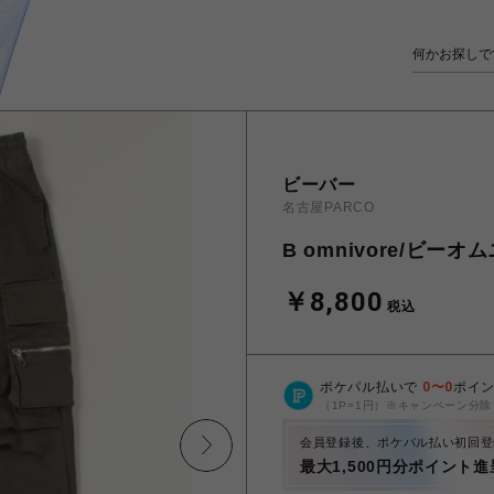
ビーバー
名古屋PARCO
B omnivore/ビーオム
￥8,800
税込
ポケパル払いで
0
〜
0
ポイ
（1P=1円）※キャンペーン分除
会員登録後、ポケパル払い初回登
最大1,500円分ポイント進