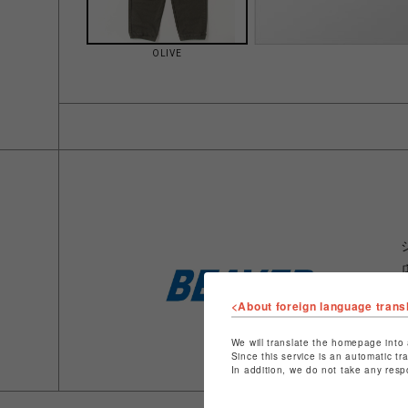
OLIVE
<About foreign language trans
We will translate the homepage into 
Since this service is an automatic tr
In addition, we do not take any resp