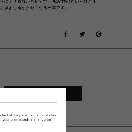
ドにより着脱が容易です。 収縮性の強い素材とルー
な履き心地がクセになる一本です。
SHOP TOP
ontent of the page before translation.
for your understanding in advance.