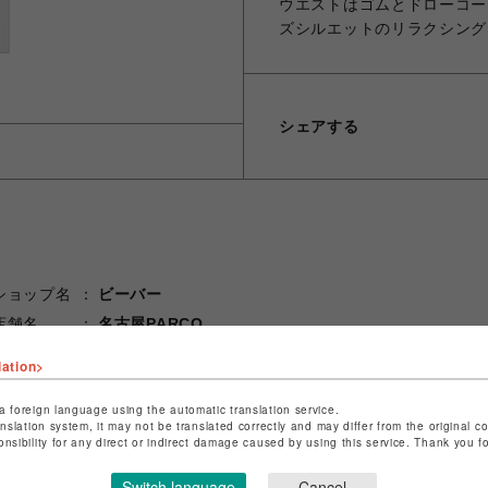
ウエストはゴムとドローコー
ズシルエットのリラクシング
シェアする
ショップ名
ビーバー
店舗名
名古屋PARCO
lation>
特定商取引法など法令に基づく表記は
こちら
ショップお問い合わせは
こちら
a foreign language using the automatic translation service.
anslation system, it may not be translated correctly and may differ from the original c
onsibility for any direct or indirect damage caused by using this service. Thank you 
Switch language
Cancel