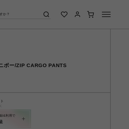
ニボー/ZIP CARGO PANTS
ント
く
録&利用で
呈