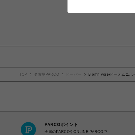
TOP
名古屋PARCO
ビーバー
B omnivore/ビーオムニボー
PARCOポイント
全国のPARCOやONLINE PARCOで