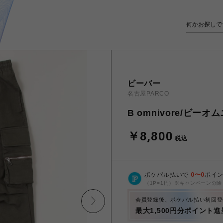
ビーバー
名古屋PARCO
B omnivore/ビーオム
￥8,800
税込
ポケパル払いで
0
〜
0
ポイ
（1P=1円）※キャンペーン分除
会員登録後、ポケパル払い初回登
最大1,500円分ポイント進