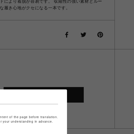
ドにより着脱が容易です。 収縮性の強い素材とルー
な履き心地がクセになる一本です。
SHOP TOP
ontent of the page before translation.
for your understanding in advance.