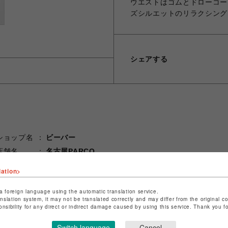
ウエストはゴムとドローコー
ズシルエットのリラクシング
シェアする
ショップ名
ビーバー
店舗名
名古屋PARCO
lation>
特定商取引法など法令に基づく表記は
こちら
ショップお問い合わせは
こちら
a foreign language using the automatic translation service.
anslation system, it may not be translated correctly and may differ from the original c
onsibility for any direct or indirect damage caused by using this service. Thank you 
Switch language
Cancel