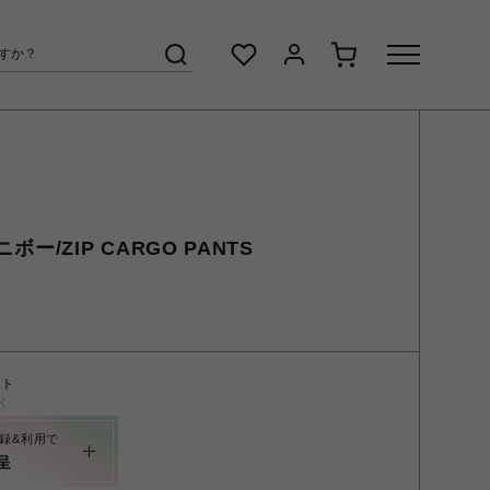
ニボー/ZIP CARGO PANTS
ント
く
録&利用で
呈