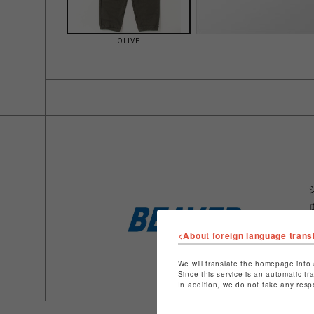
OLIVE
<About foreign language trans
We will translate the homepage into 
Since this service is an automatic tr
In addition, we do not take any resp