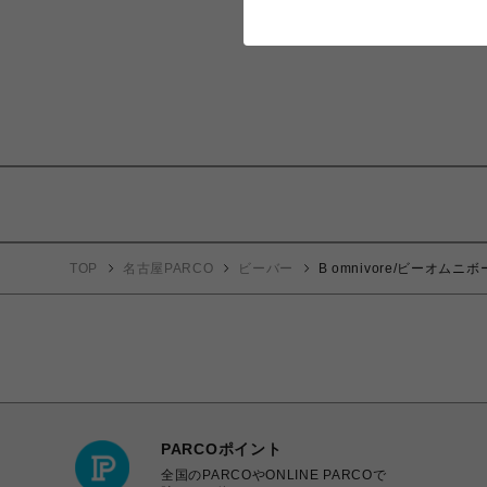
TOP
名古屋PARCO
ビーバー
B omnivore/ビーオムニボー
PARCOポイント
全国のPARCOやONLINE PARCOで