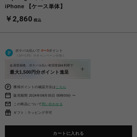
iPhone 【ケース単体】
￥2,860
税込
ポケパル払いで
0
〜
0
ポイント
（1P=1円）※キャンペーン分除く
会員登録後、ポケパル払い初回登録&利用で
最大1,500円分ポイント進呈
獲得ポイントの確認方法は
こちら
販売期間 2024年08月05日 00時00分 〜
この商品について
問い合わせる
ギフト：ラッピング不可
カートに入れる