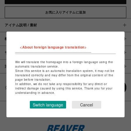
お気に入りアイテムに追加
アイテム説明 / 素材
概要
<About foreign language translation>
サイズ
We will translate the homepage into a foreign language using the
注意事項
automatic translation service.
Since this service is an automatic translation system, it may not be
translated correctly and may differ from the original content of the
page before translation.
In addition, we do not take any responsibility for any direct or
シェアする
indirect damage caused by using this service. Thank you for your
understanding in advance.
Switch language
Cancel