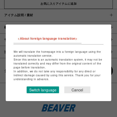
お気に入りアイテムに追加
アイテム説明 / 素材
概要
<About foreign language translation>
サイズ
We will translate the homepage into a foreign language using the
注意事項
automatic translation service.
Since this service is an automatic translation system, it may not be
translated correctly and may differ from the original content of the
page before translation.
シェアする
In addition, we do not take any responsibility for any direct or
indirect damage caused by using this service. Thank you for your
understanding in advance.
Switch language
Cancel