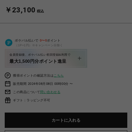
￥23,100
税込
ポケパル払いで
0
〜
0
ポイント
（1P=1円）※キャンペーン分除く
会員登録後、ポケパル払い初回登録&利用で
最大1,500円分ポイント進呈
獲得ポイントの確認方法は
こちら
販売期間 2024年08月08日 00時00分 〜
この商品について
問い合わせる
ギフト：ラッピング不可
カートに入れる