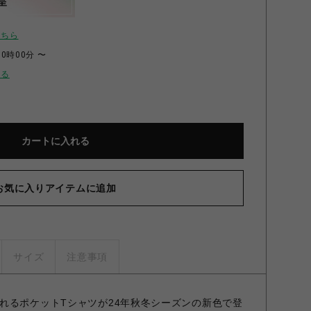
呈
こちら
00時00分 〜
せる
カートに入れる
お気に入りアイテムに追加
サイズ
注意事項
れるポケットTシャツが24年秋冬シーズンの新色で登