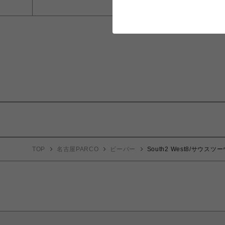
TOP
名古屋PARCO
ビーバー
South2 West8/サウスツーウエ