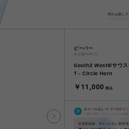
ビーバー
名古屋PARCO
South2 West8/サウ
T - Circle Horn
￥11,000
税込
ポケパル払いで
0
〜
0
ポイ
（1P=1円）※キャンペーン分除
会員登録後、ポケパル払い初回登