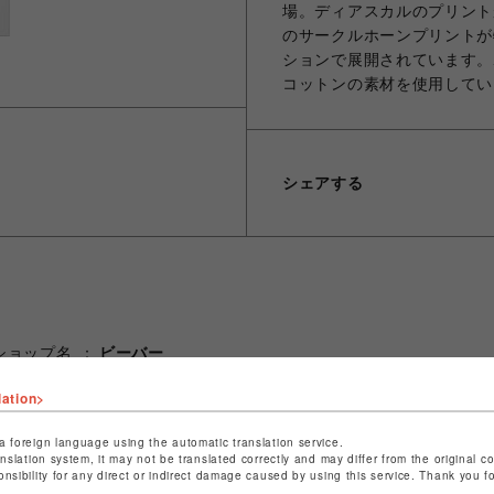
場。ディアスカルのプリント
のサークルホーンプリントが
ションで展開されています。
コットンの素材を使用してい
シェアする
ショップ名
ビーバー
店舗名
名古屋PARCO
lation>
特定商取引法など法令に基づく表記は
こちら
a foreign language using the automatic translation service.
ショップお問い合わせは
こちら
anslation system, it may not be translated correctly and may differ from the original c
onsibility for any direct or indirect damage caused by using this service. Thank you 