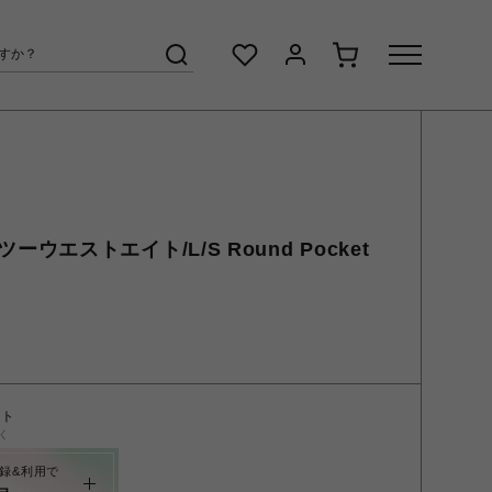
スツーウエストエイト/L/S Round Pocket
ント
く
録&利用で