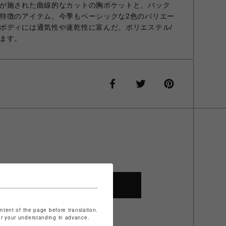
が施された曲線的なカットの胸ポケットと、バック
特徴のアイテム。今季もベーシックな2色のバリエー
ボディには通気性や速乾性に富んだ、ポリエステル/
ます。
SHOP TOP
ontent of the page before translation.
for your understanding in advance.