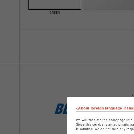
GREEN
<About foreign language trans
We will translate the homepage into 
Since this service is an automatic tr
In addition, we do not take any resp