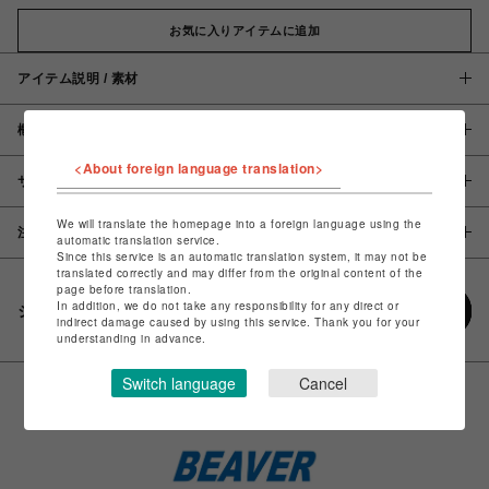
お気に入りアイテムに追加
アイテム説明 / 素材
概要
<About foreign language translation>
サイズ
We will translate the homepage into a foreign language using the
注意事項
automatic translation service.
Since this service is an automatic translation system, it may not be
translated correctly and may differ from the original content of the
page before translation.
In addition, we do not take any responsibility for any direct or
シェアする
indirect damage caused by using this service. Thank you for your
understanding in advance.
Switch language
Cancel