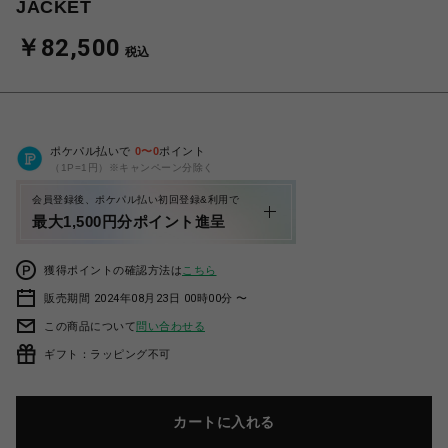
JACKET
￥82,500
税込
ポケパル払いで
0
〜
0
ポイント
（1P=1円）※キャンペーン分除く
会員登録後、ポケパル払い初回登録&利用で
最大1,500円分ポイント進呈
獲得ポイントの確認方法は
こちら
販売期間 2024年08月23日 00時00分 〜
この商品について
問い合わせる
ギフト：ラッピング不可
カートに入れる