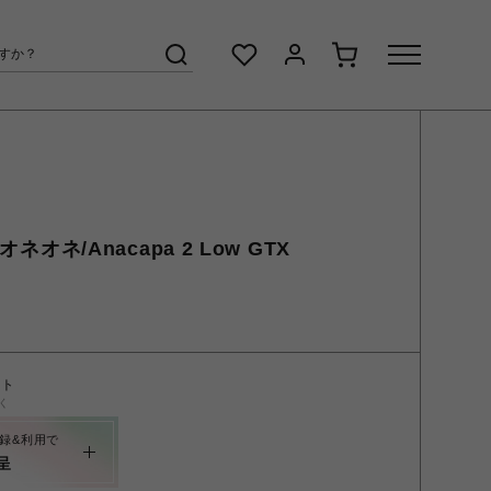
オネオネ/Anacapa 2 Low GTX
ント
く
録&利用で
呈