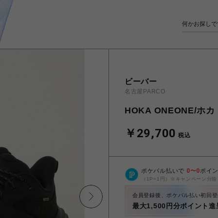
ビーバー
名古屋PARCO
HOKA ONEONE/ホカ 
￥29,700
税込
ポケパル払いで
0
〜
0
ポイ
（1P=1円）※キャンペーン分除
会員登録後、ポケパル払い初回登
最大1,500円分ポイント進