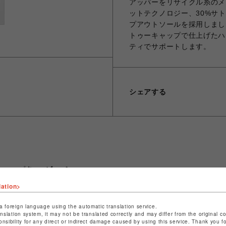
アッパーをリサイクル糸のメッ
ットテクノロジー、30%サト
プアウトソールを採用しまし
トゥーキャップで仕上げたハ
ティでサポートします。
シェアする
ショップ名
ビーバー
店舗名
名古屋PARCO
lation>
特定商取引法など法令に基づく表記は
こちら
a foreign language using the automatic translation service.
anslation system, it may not be translated correctly and may differ from the original c
ショップお問い合わせは
こちら
onsibility for any direct or indirect damage caused by using this service. Thank you 