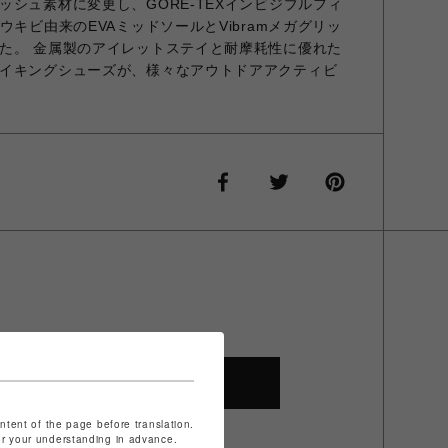
シュ素材に変更し、GORE-TEXインビジブルフィ
ウキビ由来のEVAミッドソールとVibramメガグリッ
た。 金属製のアイレットステイと耐摩耗性に優れた
イキングシューズが、様々なアウトドアアクティビ
SHOP TOP
ontent of the page before translation.
for your understanding in advance.