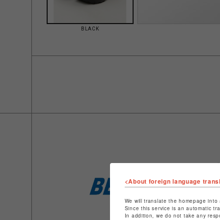
BLACK
<About foreign language trans
We will translate the homepage into 
Since this service is an automatic tr
In addition, we do not take any resp