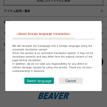
お気に入りアイテムに追加
アイテム説明 / 素材
概要
<About foreign language translation>
サイズ
注意事項
We will translate the homepage into a foreign language using the
automatic translation service.
Since this service is an automatic translation system, it may not be
translated correctly and may differ from the original content of the
page before translation.
シェアする
In addition, we do not take any responsibility for any direct or
indirect damage caused by using this service. Thank you for your
understanding in advance.
Switch language
Cancel