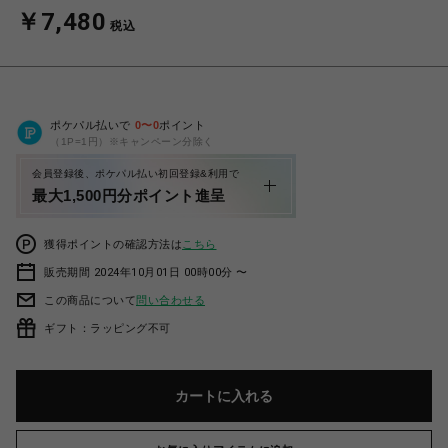
￥7,480
税込
ポケパル払いで
0
〜
0
ポイント
（1P=1円）※キャンペーン分除く
会員登録後、ポケパル払い初回登録&利用で
最大1,500円分ポイント進呈
獲得ポイントの確認方法は
こちら
販売期間 2024年10月01日 00時00分 〜
この商品について
問い合わせる
ギフト：ラッピング不可
カートに入れる