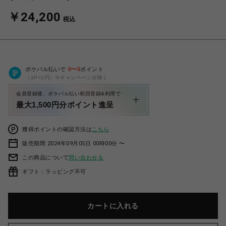
￥24,200
税込
ポケパル払いで
0
〜
0
ポイント
（1P=1円）※キャンペーン分除く
会員登録後、ポケパル払い初回登録&利用で
最大1,500円分ポイント進呈
獲得ポイントの確認方法は
こちら
販売期間 2024年09月05日 00時00分 〜
この商品について
問い合わせる
ギフト：ラッピング不可
カートに入れる