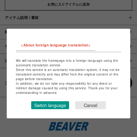
お気に入りアイテムに追加
アイテム説明 / 素材
概要
<About foreign language translation>
サイズ
We will translate the homepage into a foreign language using the
注意事項
automatic translation service.
Since this service is an automatic translation system, it may not be
translated correctly and may differ from the original content of the
page before translation.
シェアする
In addition, we do not take any responsibility for any direct or
indirect damage caused by using this service. Thank you for your
understanding in advance.
Switch language
Cancel