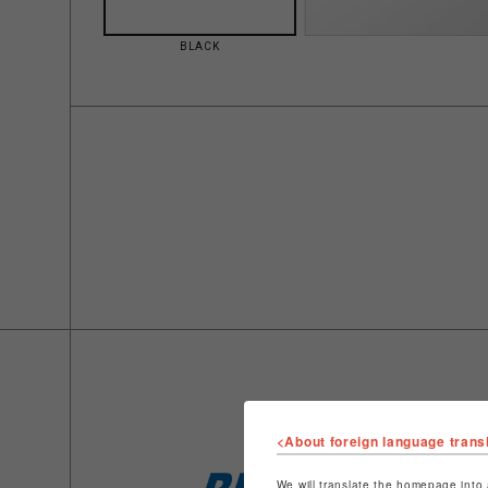
BLACK
<About foreign language trans
We will translate the homepage into 