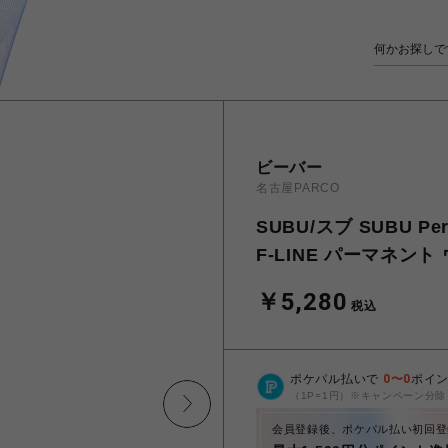
ビーバー
名古屋PARCO
SUBU/スブ SUBU Perm
F-LINE パーマネン
￥5,280
税込
ポケパル払いで
0
〜
0
ポイ
（1P=1円）※キャンペーン分除
会員登録後、ポケパル払い初回登