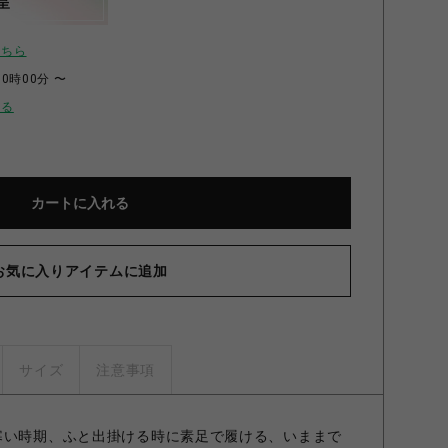
呈
こちら
00時00分 〜
せる
カートに入れる
お気に入りアイテムに追加
サイズ
注意事項
寒い時期、ふと出掛ける時に素足で履ける、いままで