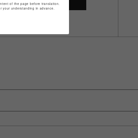
SHOP TOP
ontent of the page before translation.
for your understanding in advance.