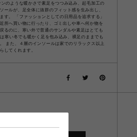
ウンのような暖かさで素足をつつみ込み、起毛加工の
ソールが、足全体に抜群のフィット感を生み出し、
ます。 「ファッションとしての日用品を追求する」
近所へ買い物に行ったり、ゴミ出しや車へ何か物を
戻るのに、寒い外で普通のサンダルや素足はとても
BUは寒い冬でも暖かく足を包み込み、裸足のままでも
。 また、４層のインソールは家でのリラックス以上
らしてくれます。