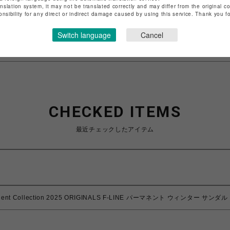
anslation system, it may not be translated correctly and may differ from the original c
特定商取引法など法令に基づく表記は
こちら
onsibility for any direct or indirect damage caused by using this service. Thank you 
ショップお問い合わせは
こちら
Switch language
Cancel
CHECKED ITEMS
最近チェックしたアイテム
nent Collection 2025 ORIGINALS F-LINE パーマネント ウィンター サンダル