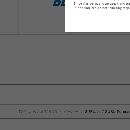
Since this service is an automatic tr
In addition, we do not take any resp
TOP
名古屋PARCO
ビーバー
SUBU/スブ SUBU Perma