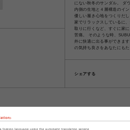
にない秋冬のサンダル。 ダ
内側の生地と４層構造のイン
優しい履き心地をつくりだし
家でリラックスしているに、
取りに行くなど、すぐに家に
苦痛。 そのような時、SU
外に快適に出る事ができます
の気持ち良さをあなたにもた
シェアする
lation>
ショップ名
ビーバー
店舗名
名古屋PARCO
a foreign language using the automatic translation service.