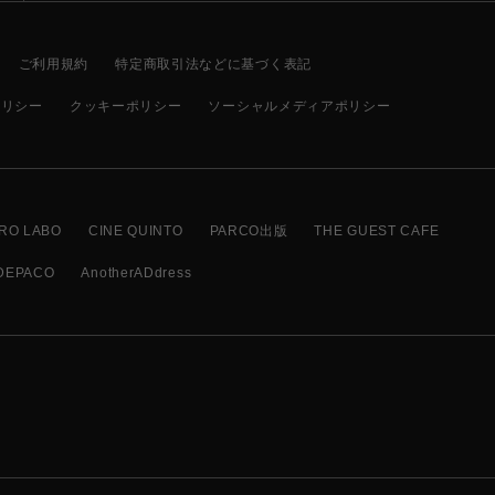
ご利用規約
特定商取引法などに基づく表記
ポリシー
クッキーポリシー
ソーシャルメディアポリシー
RO LABO
CINE QUINTO
PARCO出版
THE GUEST CAFE
DEPACO
AnotherADdress