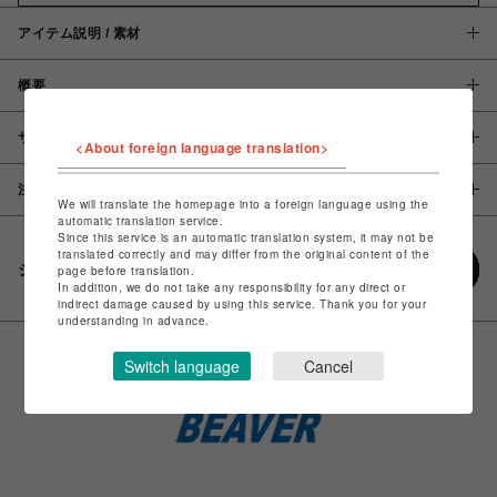
アイテム説明 / 素材
概要
サイズ
<About foreign language translation>
注意事項
We will translate the homepage into a foreign language using the
automatic translation service.
Since this service is an automatic translation system, it may not be
translated correctly and may differ from the original content of the
シェアする
page before translation.
In addition, we do not take any responsibility for any direct or
indirect damage caused by using this service. Thank you for your
understanding in advance.
Switch language
Cancel