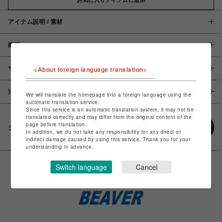
アイテム説明 / 素材
概要
サイズ
<About foreign language translation>
注意事項
We will translate the homepage into a foreign language using the
automatic translation service.
Since this service is an automatic translation system, it may not be
translated correctly and may differ from the original content of the
page before translation.
シェアする
In addition, we do not take any responsibility for any direct or
indirect damage caused by using this service. Thank you for your
understanding in advance.
Switch language
Cancel