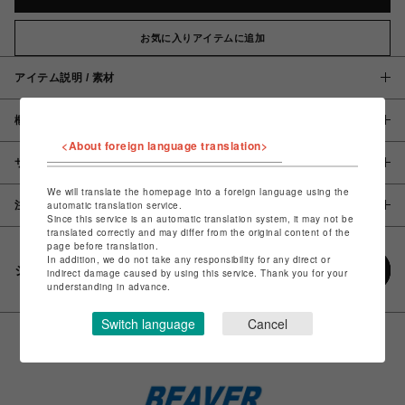
お気に入りアイテムに追加
アイテム説明 / 素材
概要
<About foreign language translation>
サイズ
We will translate the homepage into a foreign language using the
注意事項
automatic translation service.
Since this service is an automatic translation system, it may not be
translated correctly and may differ from the original content of the
page before translation.
In addition, we do not take any responsibility for any direct or
シェアする
indirect damage caused by using this service. Thank you for your
understanding in advance.
Switch language
Cancel