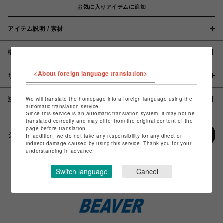
お気に入りアイテムに追加
アイテム説明 / 素材
概要
<About foreign language translation>
サイズ
We will translate the homepage into a foreign language using the
注意事項
automatic translation service.
Since this service is an automatic translation system, it may not be
translated correctly and may differ from the original content of the
page before translation.
シェアする
In addition, we do not take any responsibility for any direct or
indirect damage caused by using this service. Thank you for your
understanding in advance.
Switch language
Cancel