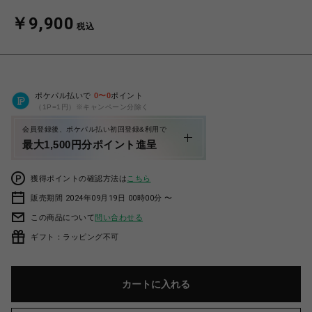
￥9,900
税込
ポケパル払いで
0
〜
0
ポイント
（1P=1円）※キャンペーン分除く
会員登録後、ポケパル払い初回登録&利用で
最大1,500円分ポイント進呈
獲得ポイントの確認方法は
こちら
販売期間 2024年09月19日 00時00分 〜
この商品について
問い合わせる
ギフト：ラッピング不可
カートに入れる