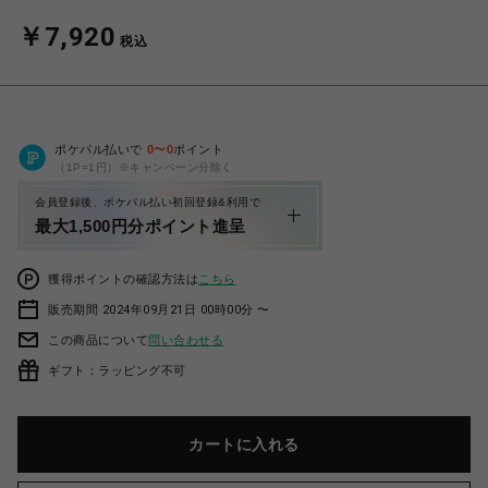
￥7,920
税込
ポケパル払いで
0
〜
0
ポイント
（1P=1円）※キャンペーン分除く
会員登録後、ポケパル払い初回登録&利用で
最大1,500円分ポイント進呈
獲得ポイントの確認方法は
こちら
販売期間 2024年09月21日 00時00分 〜
この商品について
問い合わせる
ギフト：ラッピング不可
カートに入れる