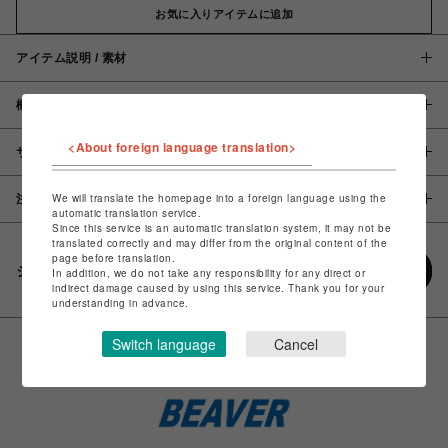
お気に入りアイテムに追加
アイテム説明 / 素材
概要
<About foreign language translation>
サイズ
We will translate the homepage into a foreign language using the
注意事項
automatic translation service.
Since this service is an automatic translation system, it may not be
translated correctly and may differ from the original content of the
page before translation.
シェアする
In addition, we do not take any responsibility for any direct or
indirect damage caused by using this service. Thank you for your
understanding in advance.
Switch language
Cancel