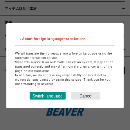
アイテム説明 / 素材
概要
サイズ
<About foreign language translation>
注意事項
We will translate the homepage into a foreign language using the
automatic translation service.
Since this service is an automatic translation system, it may not be
translated correctly and may differ from the original content of the
シェアする
page before translation.
In addition, we do not take any responsibility for any direct or
indirect damage caused by using this service. Thank you for your
understanding in advance.
Switch language
Cancel