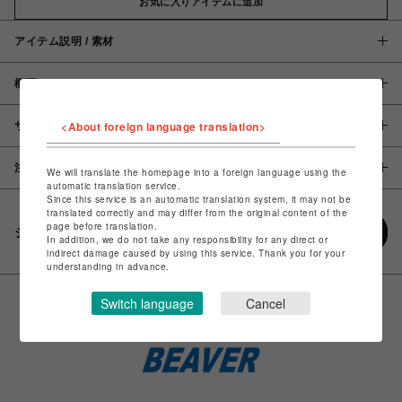
お気に入りアイテムに追加
アイテム説明 / 素材
概要
<About foreign language translation>
サイズ
注意事項
We will translate the homepage into a foreign language using the
automatic translation service.
Since this service is an automatic translation system, it may not be
translated correctly and may differ from the original content of the
page before translation.
シェアする
In addition, we do not take any responsibility for any direct or
indirect damage caused by using this service. Thank you for your
understanding in advance.
Switch language
Cancel