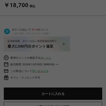
￥18,700
税込
ポケパル払いで
0
〜
0
ポイント
（1P=1円）※キャンペーン分除く
会員登録後、ポケパル払い初回登録&利用で
最大1,500円分ポイント進呈
獲得ポイントの確認方法は
こちら
販売期間 2024年10月09日 00時00分 〜
この商品について
問い合わせる
ギフト：ラッピング不可
カートに入れる