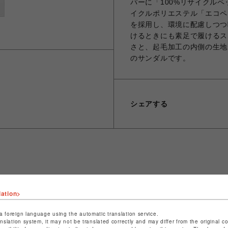
パーに「100%リサイクルペ
イクルポリエステル「エコペッ
を採用し、環境に配慮しつつ
けるときにも素足で履けるス
さと、起毛加工の内側の生地
のサンダルです。
シェアする
ショップ名
ビーバー
lation>
店舗名
名古屋PARCO
a foreign language using the automatic translation service.
特定商取引法など法令に基づく表記は
こちら
anslation system, it may not be translated correctly and may differ from the original c