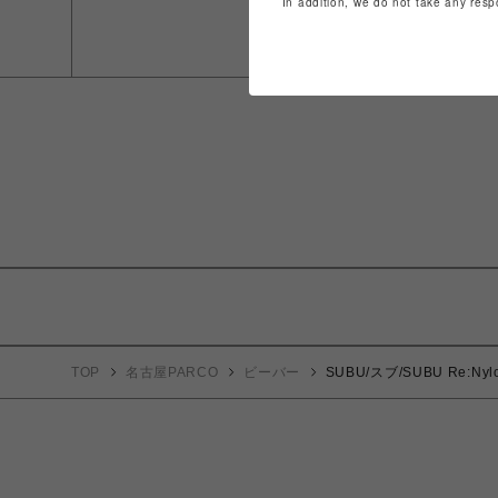
In addition, we do not take any resp
TOP
名古屋PARCO
ビーバー
SUBU/スブ/SUBU Re:Nyl