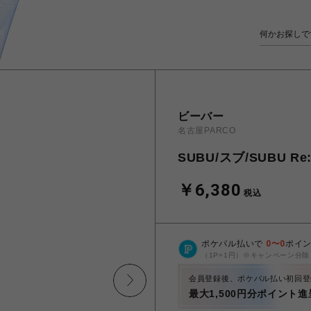
ビーバー
名古屋PARCO
SUBU/スブ/SUBU Re:
￥6,380
税込
ポケパル払いで
0
〜
0
ポイ
（1P=1円）※キャンペーン分除
会員登録後、ポケパル払い初回登
最大1,500円分ポイント進