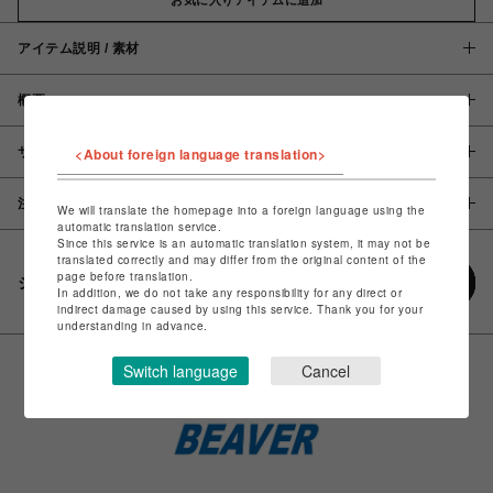
アイテム説明 / 素材
概要
サイズ
<About foreign language translation>
注意事項
We will translate the homepage into a foreign language using the
automatic translation service.
Since this service is an automatic translation system, it may not be
translated correctly and may differ from the original content of the
page before translation.
シェアする
In addition, we do not take any responsibility for any direct or
indirect damage caused by using this service. Thank you for your
understanding in advance.
Switch language
Cancel