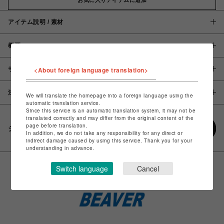
アイテム説明 / 素材
概要
サイズ
<About foreign language translation>
注意事項
We will translate the homepage into a foreign language using the
automatic translation service.
Since this service is an automatic translation system, it may not be
translated correctly and may differ from the original content of the
page before translation.
シェアする
In addition, we do not take any responsibility for any direct or
indirect damage caused by using this service. Thank you for your
understanding in advance.
Switch language
Cancel