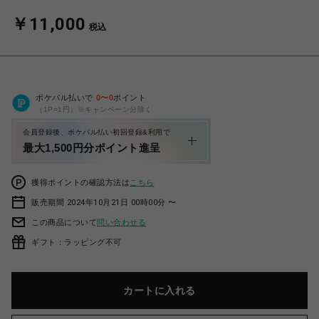
￥11,000
税込
ポケパル払いで
0
〜
0
ポイント
（1P=1円）※キャンペーン分除く
会員登録後、ポケパル払い初回登録&利用で
最大1,500円分ポイント進呈
獲得ポイントの確認方法は
こちら
販売期間 2024年10月21日 00時00分 〜
この商品について
問い合わせる
ギフト：ラッピング不可
カートに入れる