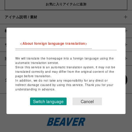
お気に入りアイテムに追加
アイテム説明 / 素材
概要
<About foreign language translation>
サイズ
We will translate the homepage into a foreign language using the
注意事項
automatic translation service.
Since this service is an automatic translation system, it may not be
translated correctly and may differ from the original content of the
page before translation.
シェアする
In addition, we do not take any responsibility for any direct or
indirect damage caused by using this service. Thank you for your
understanding in advance.
Switch language
Cancel