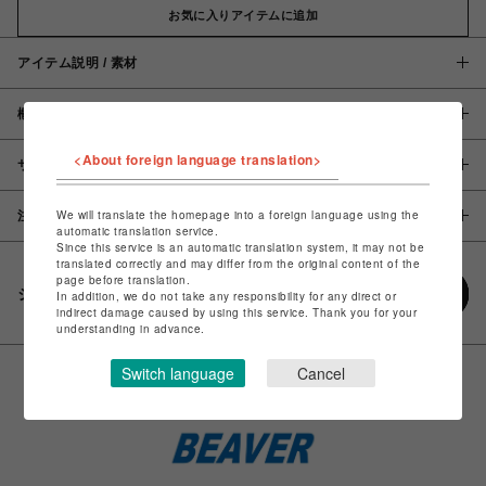
お気に入りアイテムに追加
アイテム説明 / 素材
概要
<About foreign language translation>
サイズ
We will translate the homepage into a foreign language using the
注意事項
automatic translation service.
Since this service is an automatic translation system, it may not be
translated correctly and may differ from the original content of the
page before translation.
シェアする
In addition, we do not take any responsibility for any direct or
indirect damage caused by using this service. Thank you for your
understanding in advance.
Switch language
Cancel