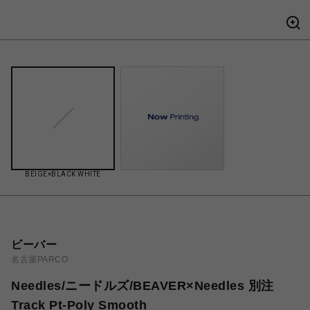
BEIGE×BLACK WHITE
ビーバー
名古屋PARCO
Needles/ニードルズ/BEAVER×Needles 別注
Track Pt-Poly Smooth