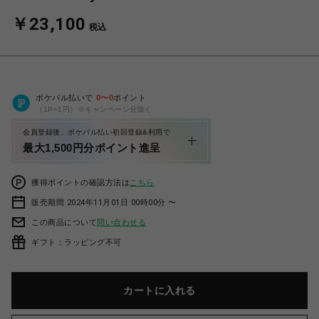
￥23,100
税込
ポケパル払いで
0
〜
0
ポイント
（1P=1円）※キャンペーン分除く
会員登録後、ポケパル払い初回登録&利用で
最大1,500円分ポイント進呈
獲得ポイントの確認方法は
こちら
販売期間 2024年11月01日 00時00分 〜
この商品について
問い合わせる
ギフト：ラッピング不可
カートに入れる