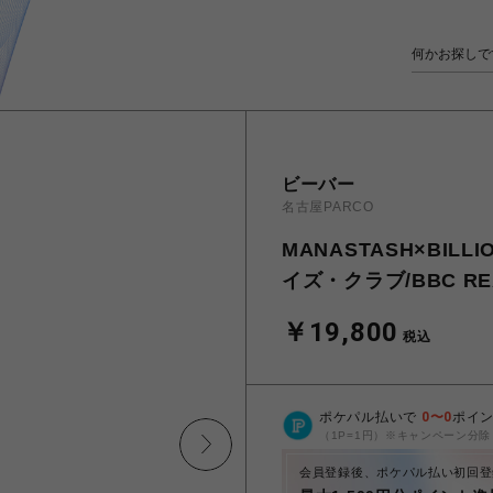
ビーバー
名古屋PARCO
MANASTASH×BILL
イズ・クラブ/BBC REA
￥19,800
税込
ポケパル払いで
0
〜
0
ポイ
（1P=1円）※キャンペーン分除
会員登録後、ポケパル払い初回登