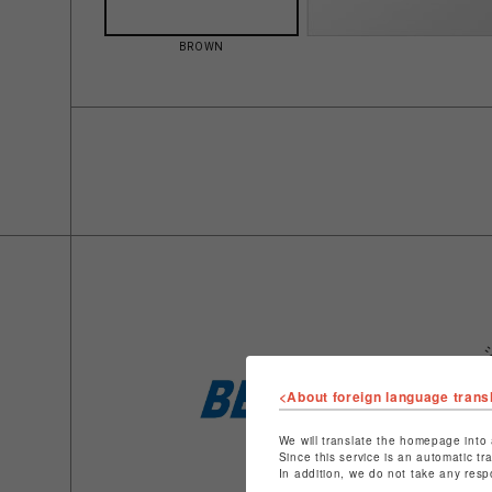
BROWN
<About foreign language trans
We will translate the homepage into 
Since this service is an automatic tr
In addition, we do not take any resp