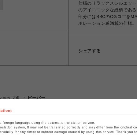
仕様のリラックスシルエット
のアイコニックな総柄である【
部分にはBBCのOGロゴをM
ボレーション感満載の仕様。
シェアする
ショップ名
ビーバー
店舗名
名古屋PARCO
lation>
特定商取引法など法令に基づく表記は
こちら
a foreign language using the automatic translation service.
ショップお問い合わせは
こちら
anslation system, it may not be translated correctly and may differ from the original c
onsibility for any direct or indirect damage caused by using this service. Thank you 