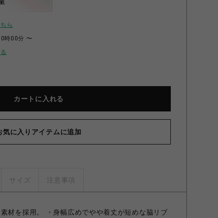
呈
こちら
00時00分 〜
せる
カートに入れる
お気に入りアイテムに追加
サイズ
注意事項
ト素材を採用。 ・身幅広めでやや着丈が短めな脇リブ